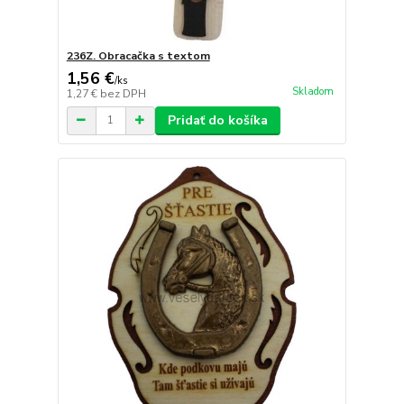
236Z. Obracačka s textom
1,56 €
/
ks
Skladom
1,27 €
bez DPH
Pridať do košíka