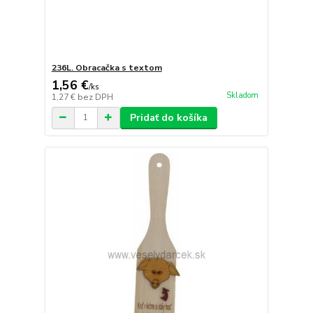
236L. Obracačka s textom
1,56 €
/
ks
Skladom
1,27 €
bez DPH
Pridať do košíka