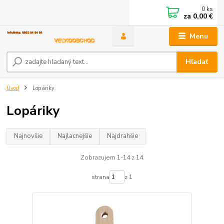
0
ks
za
0,00 €
Menu
Hľadať
Úvod
Lopáriky
Lopáriky
Najnovšie
Najlacnejšie
Najdrahšie
Zobrazujem 1-14 z 14
strana
z 1