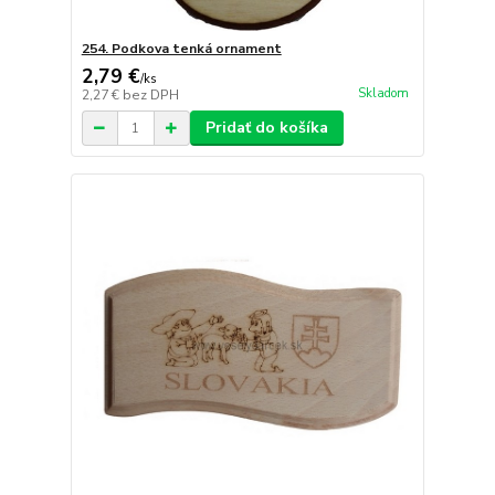
254. Podkova tenká ornament
2,79 €
/
ks
Skladom
2,27 €
bez DPH
Pridať do košíka