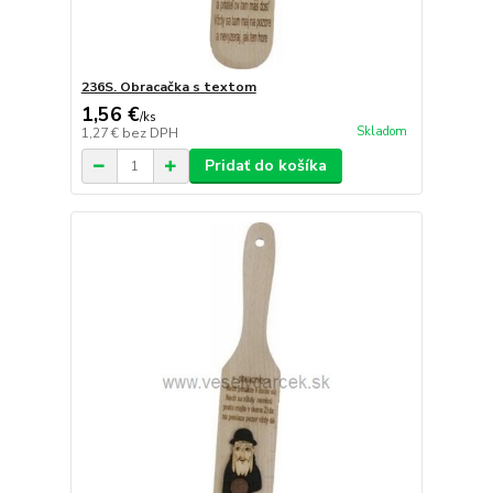
236S. Obracačka s textom
1,56 €
/
ks
Skladom
1,27 €
bez DPH
Pridať do košíka