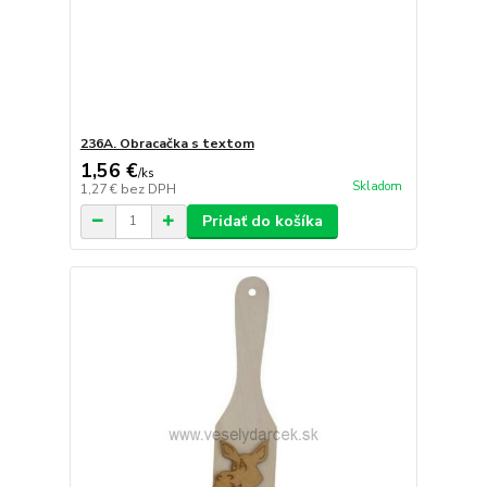
236A. Obracačka s textom
1,56 €
/
ks
Skladom
1,27 €
bez DPH
Pridať do košíka