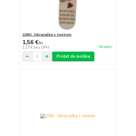
236O. Obracačka s textom
1,56 €
/
ks
Skladom
1,27 €
bez DPH
Pridať do košíka