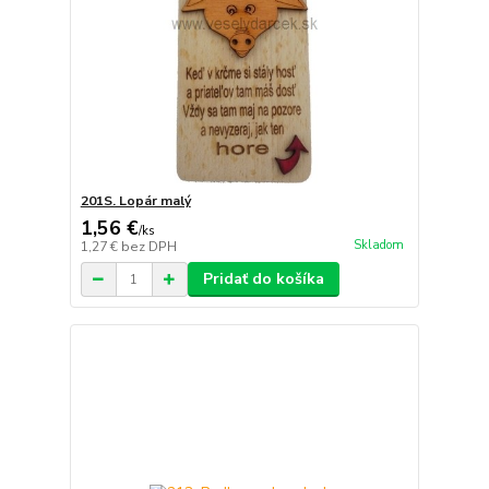
201S. Lopár malý
1,56 €
/
ks
Skladom
1,27 €
bez DPH
Pridať do košíka