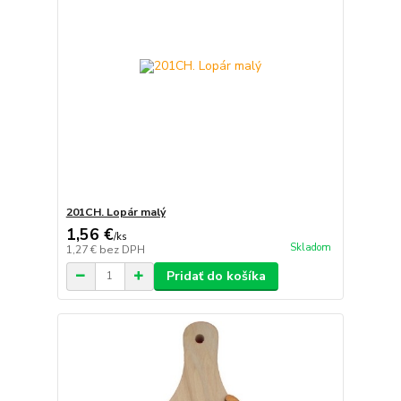
201CH. Lopár malý
1,56 €
/
ks
Skladom
1,27 €
bez DPH
Pridať do košíka