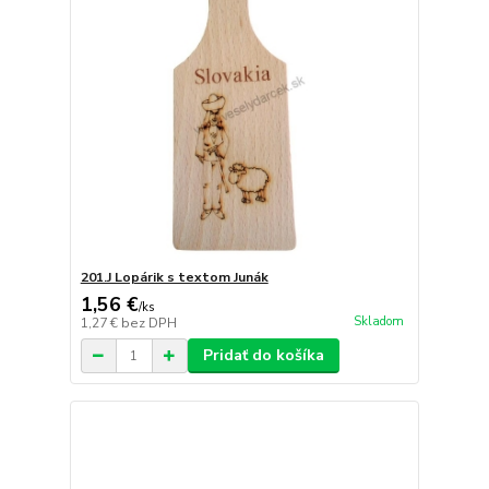
201.J Lopárik s textom Junák
1,56 €
/
ks
Skladom
1,27 €
bez DPH
Pridať do košíka