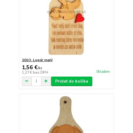
201O. Lopár malý
1,56 €
/
ks
Skladom
1,27 €
bez DPH
Pridať do košíka