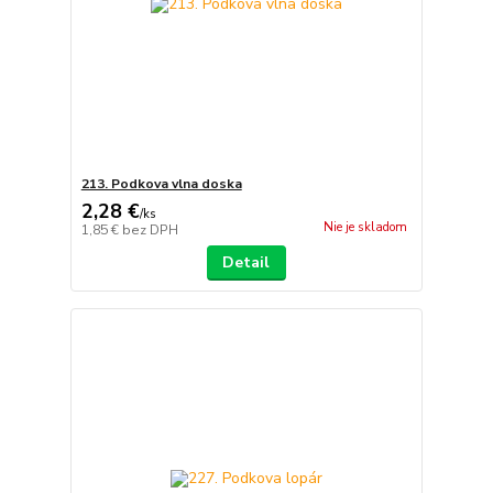
213. Podkova vlna doska
2,28 €
/
ks
Nie je skladom
1,85 €
bez DPH
Detail