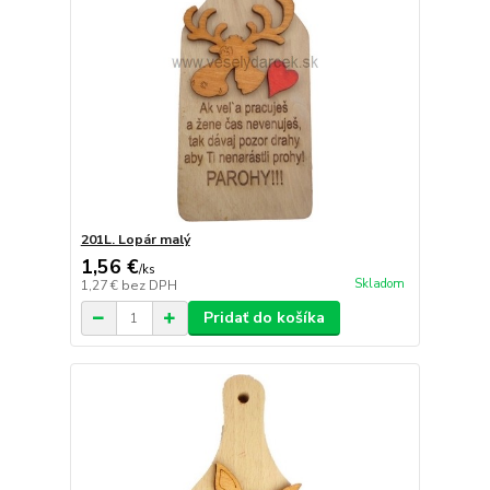
201L. Lopár malý
1,56 €
/
ks
Skladom
1,27 €
bez DPH
Pridať do košíka