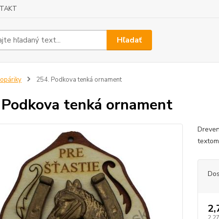
TAKT
Hľadať
opáriky
254. Podkova tenká ornament
 Podkova tenká ornament
Dreven
textom
Dos
2,
2,27