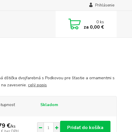
Prihlásenie
0
ks
za
0,00 €
á dštička dvojfarebná s Podkovou pre šťastie a ornamentmi s
 na zavesenie.
celý popis
tupnosť
Skladom
79 €
/
ks
Pridať do košíka
 €
bez DPH