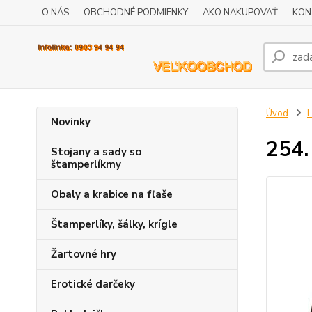
O NÁS
OBCHODNÉ PODMIENKY
AKO NAKUPOVAŤ
KON
Úvod
L
Novinky
254.
Stojany a sady so
štamperlíkmy
Obaly a krabice na fľaše
Štamperlíky, šálky, krígle
Žartovné hry
Erotické darčeky