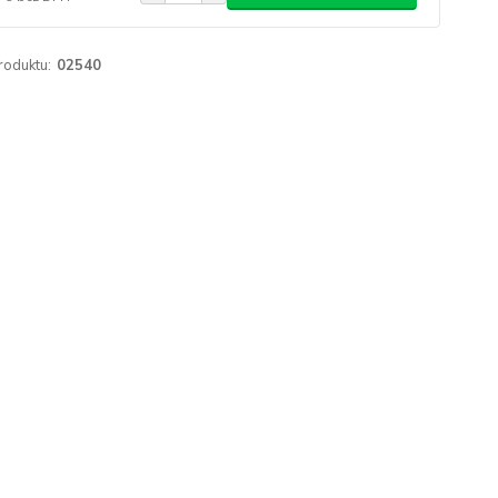
roduktu:
02540