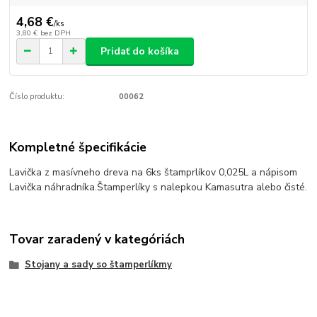
4,68 €
/
ks
3,80 €
bez DPH
Pridať do košíka
Číslo produktu:
00062
Kompletné špecifikácie
Lavička z masívneho dreva na 6ks štamprlíkov 0,025L a nápisom
Lavička náhradníka.Štamperlíky s nalepkou Kamasutra alebo čisté.
Tovar zaradený v kategóriách
Stojany a sady so štamperlíkmy