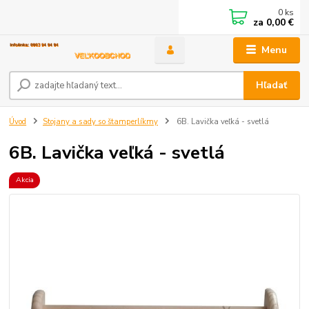
0
ks
za
0,00 €
Menu
Hľadať
Úvod
Stojany a sady so štamperlíkmy
6B. Lavička veľká - svetlá
6B. Lavička veľká - svetlá
Akcia