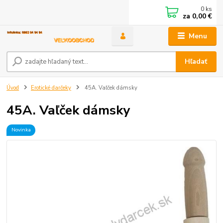
0
ks
za
0,00 €
Menu
Hľadať
Úvod
Erotické darčeky
45A. Vaľček dámsky
45A. Vaľček dámsky
Novinka