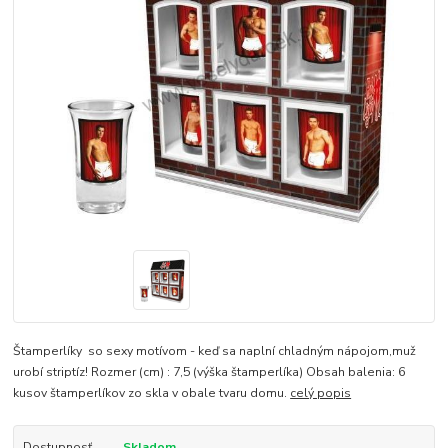
Štamperlíky so sexy motívom - keď sa naplní chladným nápojom,muž
urobí striptíz! Rozmer (cm) : 7,5 (výška štamperlíka) Obsah balenia: 6
kusov štamperlíkov zo skla v obale tvaru domu.
celý popis
Dostupnosť
Skladom