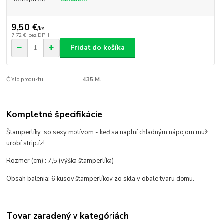
9,50 €
/
ks
7,72 €
bez DPH
Pridať do košíka
Číslo produktu:
435.M.
Kompletné špecifikácie
Štamperlíky so sexy motívom - keď sa naplní chladným nápojom,muž
urobí striptíz!
Rozmer (cm) : 7,5 (výška štamperlíka)
Obsah balenia: 6 kusov štamperlíkov zo skla v obale tvaru domu.
Tovar zaradený v kategóriách