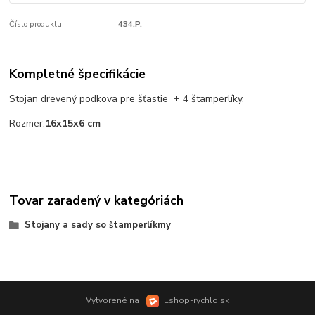
Číslo produktu:
434.P.
Kompletné špecifikácie
Stojan drevený podkova pre šťastie + 4 štamperlíky.
Rozmer:
16x15x6 cm
Tovar zaradený v kategóriách
Stojany a sady so štamperlíkmy
Vytvorené na
Eshop-rychlo.sk