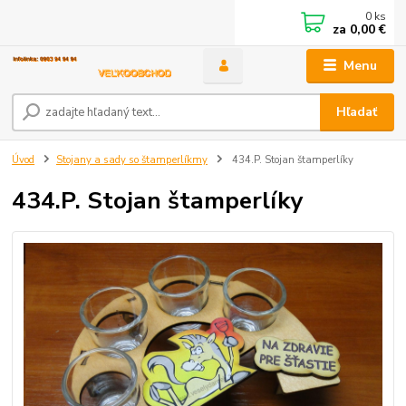
0
ks
za
0,00 €
Menu
Hľadať
Úvod
Stojany a sady so štamperlíkmy
434.P. Stojan štamperlíky
434.P. Stojan štamperlíky