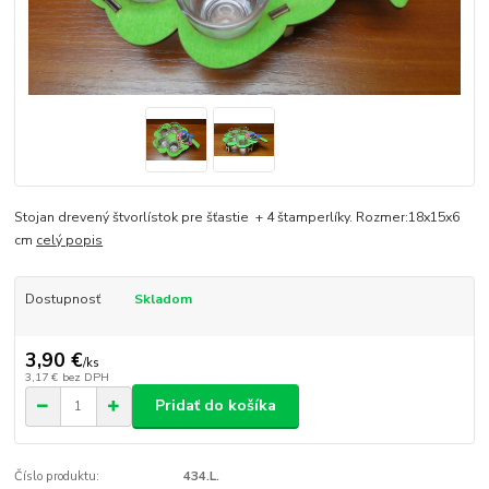
Stojan drevený štvorlístok pre šťastie + 4 štamperlíky. Rozmer:18x15x6
cm
celý popis
Dostupnosť
Skladom
3,90 €
/
ks
3,17 €
bez DPH
Pridať do košíka
Číslo produktu:
434.L.