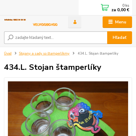
0
ks
za
0,00 €
Menu
Hľadať
Úvod
Stojany a sady so štamperlíkmy
434.L. Stojan štamperlíky
434.L. Stojan štamperlíky