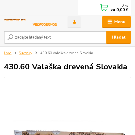
0
ks
za
0,00 €
Menu
Hľadať
Úvod
Suveníry
430.60 Valaška drevená Slovakia
430.60 Valaška drevená Slovakia