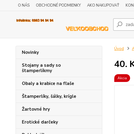
O NÁS
OBCHODNÉ PODMIENKY
AKO NAKUPOVAŤ
KON
Úvod
A
Novinky
40. 
Stojany a sady so
štamperlíkmy
Akcia
Obaly a krabice na fľaše
Štamperlíky, šálky, krígle
Žartovné hry
Erotické darčeky