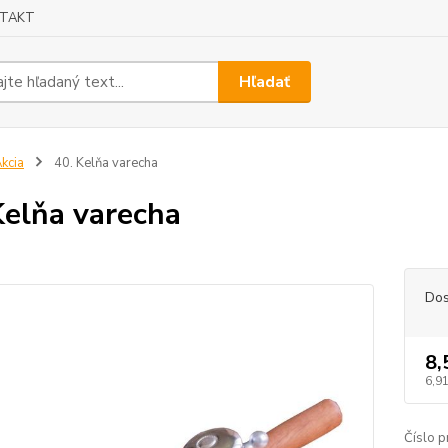
TAKT
Hľadať
kcia
40. Kelňa varecha
Kelňa varecha
Dos
8,
6,91
Číslo p