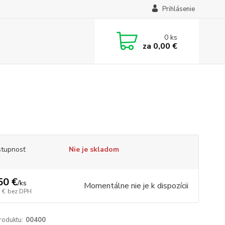
Prihlásenie
0
ks
za
0,00 €
tupnosť
Nie je skladom
50 €
/
ks
Momentálne nie je k dispozícii
 €
bez DPH
roduktu:
00400