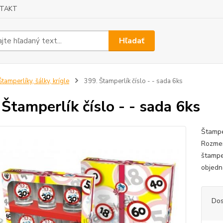
TAKT
Hľadať
tamperlíky, šálky, krígle
399. Štamperlík číslo - - sada 6ks
 Štamperlík číslo - - sada 6ks
Štampe
Rozmer
štampe
objedn
Dos