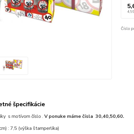
5,
4,59
Číslo p
tné špecifikácie
íky s motívom číslo .
V ponuke máme čísla 30,40,50,60.
m) : 7,5 (výška štamperlíka)