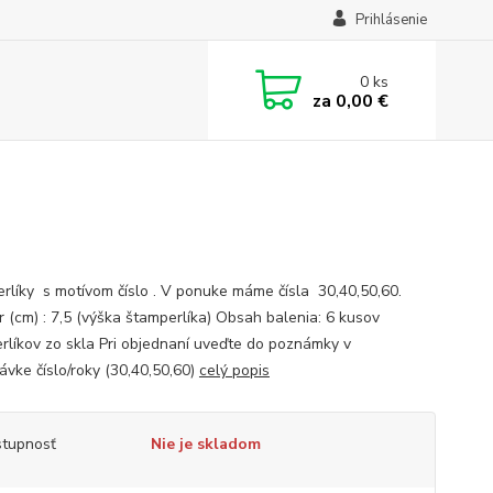
Prihlásenie
0
ks
za
0,00 €
rlíky s motívom číslo . V ponuke máme čísla 30,40,50,60.
 (cm) : 7,5 (výška štamperlíka) Obsah balenia: 6 kusov
rlíkov zo skla Pri objednaní uveďte do poznámky v
ávke číslo/roky (30,40,50,60)
celý popis
tupnosť
Nie je skladom