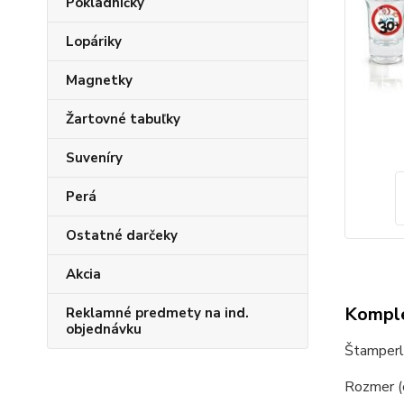
Pokladničky
Lopáriky
Magnetky
Žartovné tabuľky
Suveníry
Perá
Ostatné darčeky
Akcia
Komple
Reklamné predmety na ind.
objednávku
Štamperl
Rozmer (c