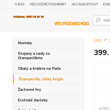
O NÁS
OBCHODNÉ PODMIENKY
AKO NAKUPOVAŤ
KON
Úvod
Š
Novinky
399.
Stojany a sady so
štamperlíkmy
Obaly a krabice na fľaše
Štamperlíky, šálky, krígle
Žartovné hry
Erotické darčeky