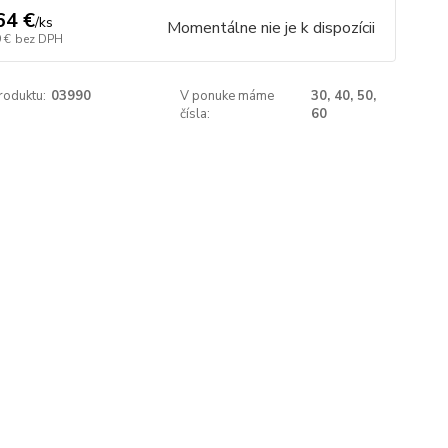
64 €
/
ks
Momentálne nie je k dispozícii
 €
bez DPH
roduktu:
03990
V ponuke máme
30, 40, 50,
čísla:
60