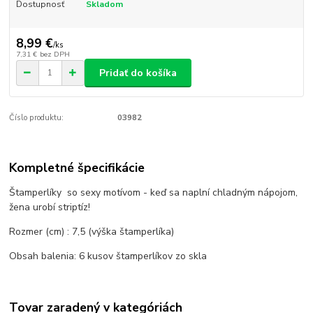
Dostupnosť
Skladom
8,99 €
/
ks
7,31 €
bez DPH
Pridať do košíka
Číslo produktu:
03982
Kompletné špecifikácie
Štamperlíky so sexy motívom - keď sa naplní chladným nápojom,
žena urobí striptíz!
Rozmer (cm) : 7,5 (výška štamperlíka)
Obsah balenia: 6 kusov štamperlíkov zo skla
Tovar zaradený v kategóriách