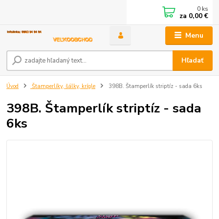
0
ks
za
0,00 €
Menu
Hľadať
Úvod
Štamperlíky, šálky, krígle
398B. Štamperlík striptíz - sada 6ks
398B. Štamperlík striptíz - sada
6ks