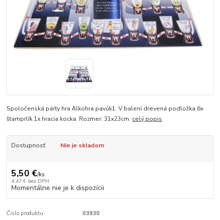
Spoločenská párty hra Alkohra pavúk1. V balení drevená podložka 6x
štamprlík 1x hracia kocka. Rozmer: 31x23cm.
celý popis
Dostupnosť
Nie je skladom
5,50 €
/
ks
4,47 €
bez DPH
Momentálne nie je k dispozícii
Číslo produktu:
03930