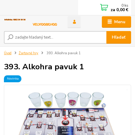
0
ks
za
0,00 €
Menu
Hľadať
Úvod
Žartovné hry
393. Alkohra pavuk 1
393. Alkohra pavuk 1
Novinka