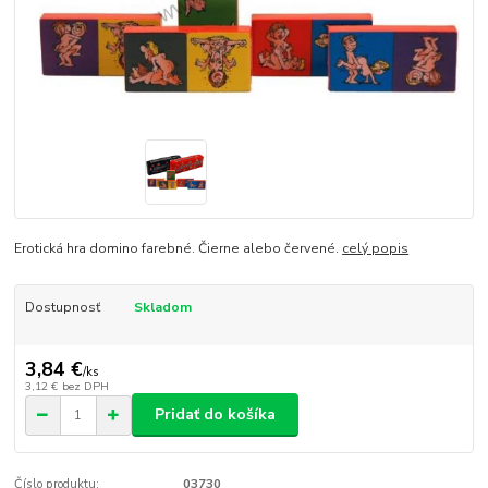
Erotická hra domino farebné. Čierne alebo červené.
celý popis
Dostupnosť
Skladom
3,84 €
/
ks
3,12 €
bez DPH
Pridať do košíka
Číslo produktu:
03730