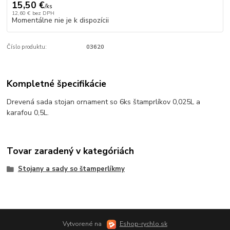
15,50 €
/
ks
12,60 €
bez DPH
Momentálne nie je k dispozícii
Číslo produktu:
03620
Kompletné špecifikácie
Drevená sada stojan ornament so 6ks štamprlíkov 0,025L a
karafou 0,5L.
Tovar zaradený v kategóriách
Stojany a sady so štamperlíkmy
Vytvorené na
Eshop-rychlo.sk