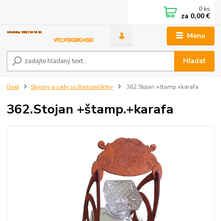
0
ks
za
0,00 €
Menu
Hľadať
Úvod
Stojany a sady so štamperlíkmy
362.Stojan +štamp.+karafa
362.Stojan +štamp.+karafa