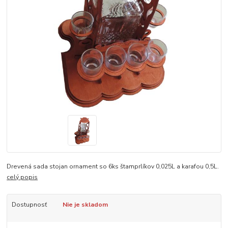
Drevená sada stojan ornament so 6ks štamprlíkov 0,025L a karafou 0,5L.
celý popis
Dostupnosť
Nie je skladom