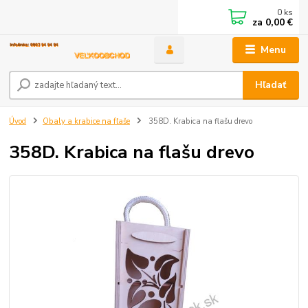
0
ks
za
0,00 €
Menu
Hľadať
Úvod
Obaly a krabice na fľaše
358D. Krabica na flašu drevo
358D. Krabica na flašu drevo