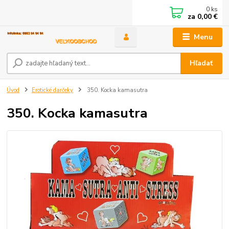
0
ks
za
0,00 €
Menu
Hľadať
Úvod
Erotické darčeky
350. Kocka kamasutra
350. Kocka kamasutra