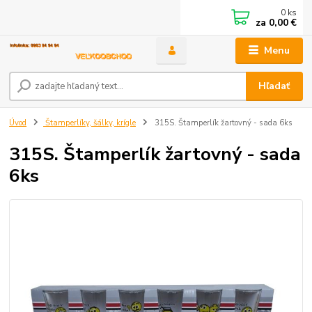
0
ks
za
0,00 €
Menu
Hľadať
Úvod
Štamperlíky, šálky, krígle
315S. Štamperlík žartovný - sada 6ks
315S. Štamperlík žartovný - sada
6ks