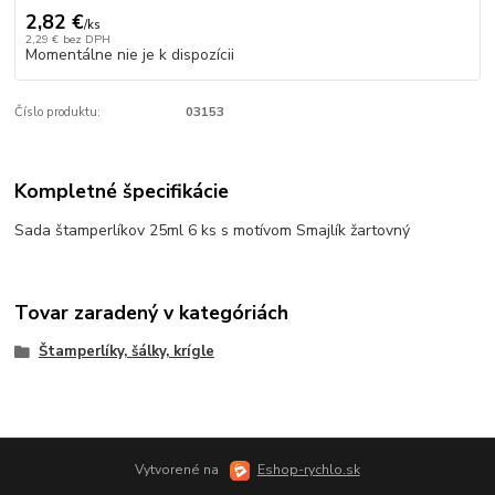
2,82 €
/
ks
2,29 €
bez DPH
Momentálne nie je k dispozícii
Číslo produktu:
03153
Kompletné špecifikácie
Sada štamperlíkov 25ml 6 ks s motívom Smajlík žartovný
Tovar zaradený v kategóriách
Štamperlíky, šálky, krígle
Vytvorené na
Eshop-rychlo.sk