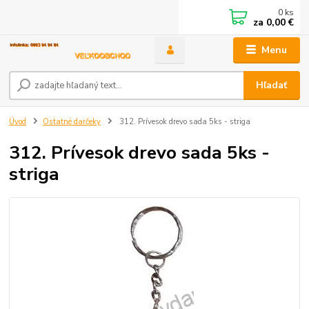
0
ks
za
0,00 €
Menu
Hľadať
Úvod
Ostatné darčeky
312. Prívesok drevo sada 5ks - striga
312. Prívesok drevo sada 5ks -
striga