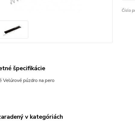
Číslo p
tné špecifikácie
é Velúrové púzdro na pero
zaradený v kategóriách