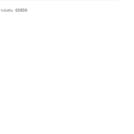
roduktu:
02830