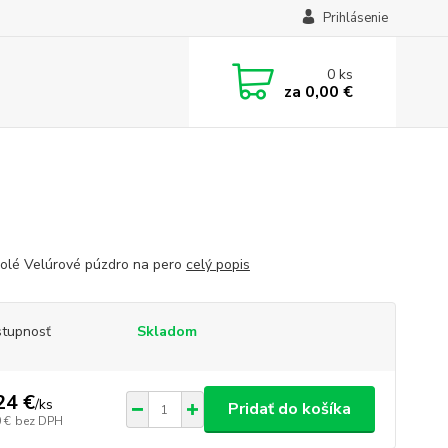
Prihlásenie
0
ks
za
0,00 €
olé Velúrové púzdro na pero
celý popis
tupnosť
Skladom
24 €
/
ks
Pridať do košíka
 €
bez DPH