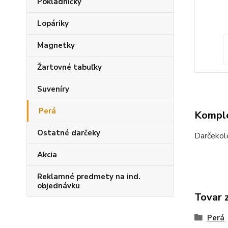
Pokladničky
Lopáriky
Magnetky
Žartovné tabuľky
Suveníry
Perá
Komple
Ostatné darčeky
Darčekol
Akcia
Reklamné predmety na ind.
objednávku
Tovar 
Perá