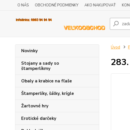
O NÁS
OBCHODNÉ PODMIENKY
AKO NAKUPOVAŤ
KON
Úvod
P
Novinky
283.
Stojany a sady so
štamperlíkmy
Obaly a krabice na fľaše
Štamperlíky, šálky, krígle
Žartovné hry
Erotické darčeky