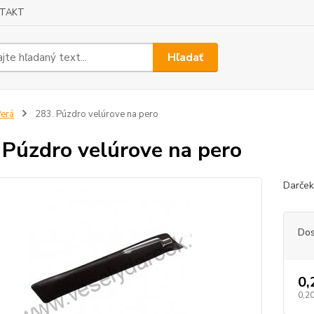
TAKT
Hľadať
erá
283. Púzdro velúrove na pero
 Púzdro velúrove na pero
Darček
Dos
0,
0,20