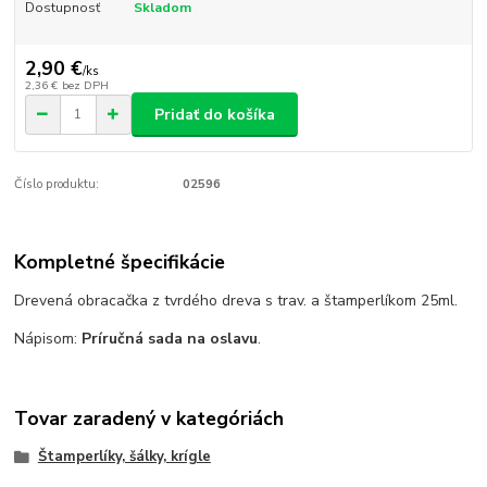
Dostupnosť
Skladom
2,90 €
/
ks
2,36 €
bez DPH
Pridať do košíka
Číslo produktu:
02596
Kompletné špecifikácie
Drevená obracačka z tvrdého dreva s trav. a štamperlíkom 25ml.
Nápisom:
Príručná sada na oslavu
.
Tovar zaradený v kategóriách
Štamperlíky, šálky, krígle