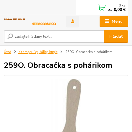
0
ks
za
0,00 €
Menu
Hľadať
Úvod
Štamperlíky, šálky, krígle
259O. Obracačka s pohárikom
259O. Obracačka s pohárikom