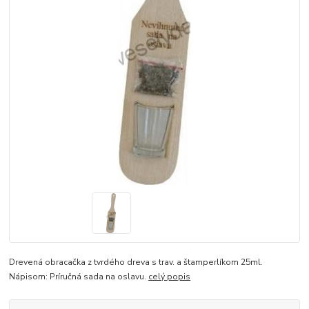
Drevená obracačka z tvrdého dreva s trav. a štamperlíkom 25ml.
Nápisom: Príručná sada na oslavu.
celý popis