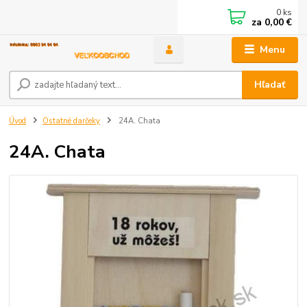
0
ks
za
0,00 €
Menu
Hľadať
Úvod
Ostatné darčeky
24A. Chata
24A. Chata