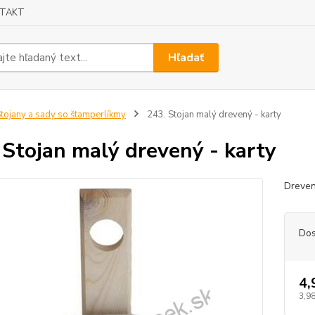
TAKT
Hľadať
tojany a sady so štamperlíkmy
243. Stojan malý drevený - karty
 Stojan malý drevený - karty
Dreven
Dos
4,
3,98