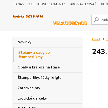
O NÁS
OBCHODNÉ PODMIENKY
AKO NAKUPOVAŤ
KON
Úvod
S
Novinky
243.
Stojany a sady so
štamperlíkmy
Obaly a krabice na fľaše
Štamperlíky, šálky, krígle
Žartovné hry
Erotické darčeky