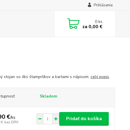
Prihlásenie
0
ks
za
0,00 €
ý stojan so 4ks štamprlíkov a kartami s nápisom.
celý popis
tupnosť
Skladom
90 €
/
ks
Pridať do košíka
 €
bez DPH