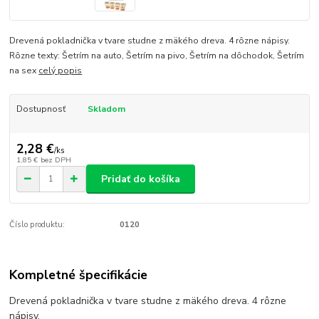
Drevená pokladnička v tvare studne z mäkého dreva. 4 rôzne nápisy.
Rôzne texty: Šetrím na auto, Šetrím na pivo, Šetrím na dôchodok, Šetrím
na sex
celý popis
Dostupnosť
Skladom
2,28 €
/
ks
1,85 €
bez DPH
Pridať do košíka
Číslo produktu:
0120
Kompletné špecifikácie
Drevená pokladnička v tvare studne z mäkého dreva. 4 rôzne
nápisy.